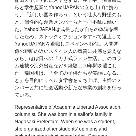
稲田大学法学部に入学をする。在学中、孫泰蔵氏
らと学生起業でYahoo!JAPANの立ち上げに携わ
り、「新しい国を作ろう」という壮大な野望のも
と、個性的な創業メンバーらと一心不乱に働い
た。Yahoo!JAPANは成長したが自らの体調を壊
したため、ストックオプションをすべて返上して
Yahoo!JAPANを退職しスペインへ移住。人間関
係の距離の近いスペイン人の気質に共感を覚えな
がら、ほぼ日への「カナ式ラテン生活。」のコラ
ム連載や海外出産などを経験し10年間を過ごし
た。帰国後は、「全ての子供たちが笑顔になるこ
と」を目的にリベルタ学舎を立ち上げ、主婦のメ
ンバーと共に社会活動や新たな事業の創出を行っ
ている。
Representative of Academia Libertad Association,
columnist. She was born in a sailor’s family in
Nagasaki Prefecture. When she was a student,
she organized other students’ opinions and