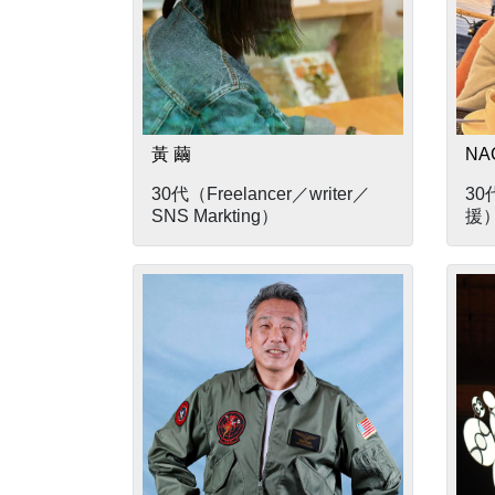
黃 繭
NA
30代（Freelancer／writer／
30
SNS Markting）
援