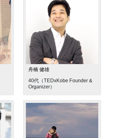
舟橋 健雄
40代（TEDxKobe Founder &
Organizer）