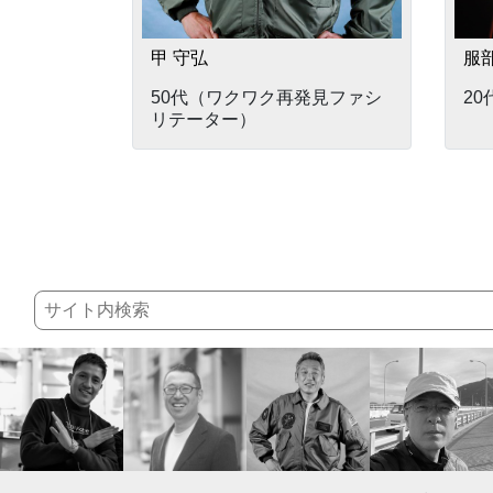
甲 守弘
服部
50代（ワクワク再発見ファシ
2
リテーター）