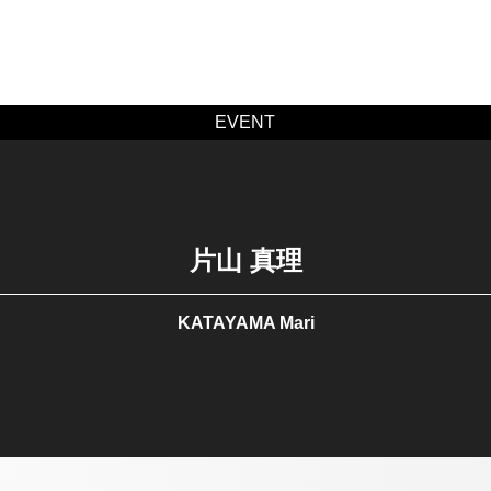
EVENT
片山 真理
KATAYAMA Mari