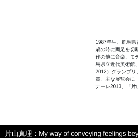
1987年生、群馬
歳の時に両足を切
作の他に音楽、モ
馬県立近代美術館、
2012）グランプリ、
賞。主な展覧会に「ident
ナーレ2013、「片山真
片山真理：My way of conveying feelings bey