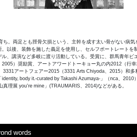
県育ち。両足とも脛骨欠損という、主幹を成す太い骨がない病気
断。以後、装飾を施した義足を使用し、セルフポートレートを
デル、講演など多岐に渡り活動している。受賞に、群馬青年ビエ
2005）奨励賞、アートアワードトーキョー丸の内2012（行
3331アートフェアー2015（3331 Arts Chiyoda、2015
ity, body it.-curated by Takashi Azumaya-」（nca
理展 you’re mine」(TRAUMARIS、2014)などがある。
ond words