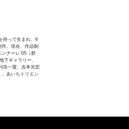
を持って生まれ、9
制作。現在、作品制
ンナーレ’05（群
幸地下ギャラリー、
）和多利浩一賞、吉本光宏
、2010）、あいちトリエン