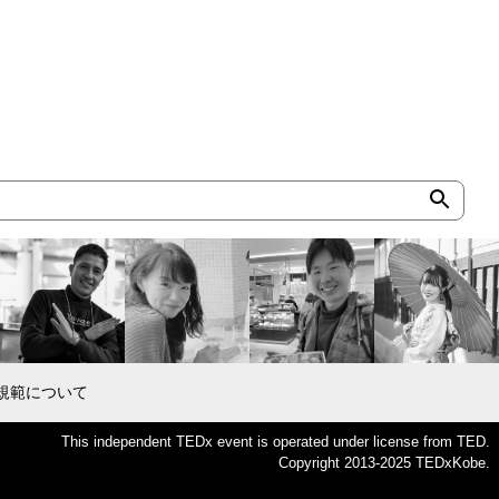
規範について
This independent TEDx event is operated under license from TED.
Copyright 2013-2025 TEDxKobe.