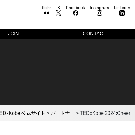
flickr
X
Facebook
Instagram
LinkedIn
JOIN
CONTACT
EDxKobe 公式サイト
>
パートナー
>
TEDxKobe 2024:Cheer