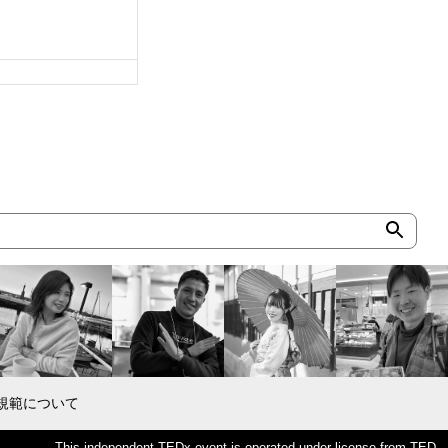
規範について
This independent TEDx event is operated under license from TED.