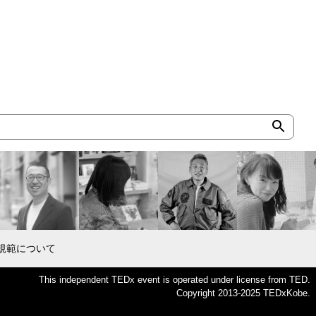
規範について
This independent TEDx event is operated under license from TED.
Copyright 2013-2025 TEDxKobe.