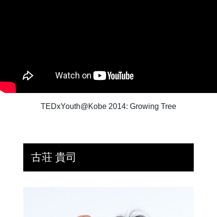
TEDxYouth@Kobe 2014: Growing Tree
古荘 貴司