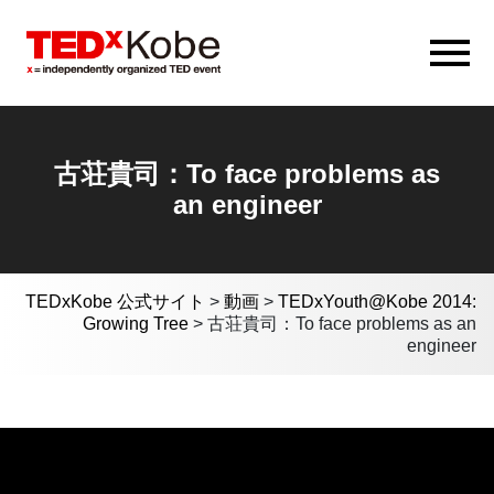
古荘貴司：To face problems as
an engineer
TEDxKobe 公式サイト
>
動画
>
TEDxYouth@Kobe 2014:
Growing Tree
>
古荘貴司：To face problems as an
engineer