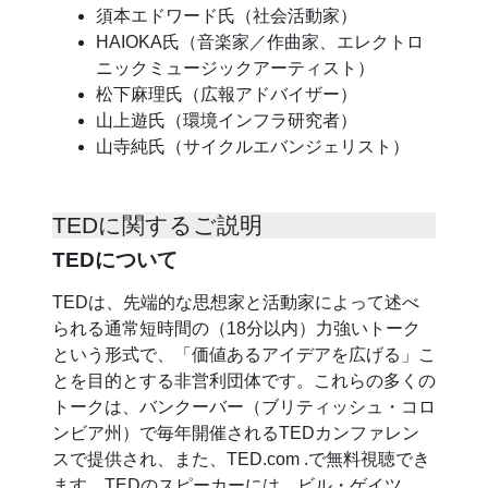
須本エドワード氏（社会活動家）
HAIOKA氏（音楽家／作曲家、エレクトロ
ニックミュージックアーティスト）
松下麻理氏（広報アドバイザー）
山上遊氏（環境インフラ研究者）
山寺純氏（サイクルエバンジェリスト）
TEDに関するご説明
TEDについて
TEDは、先端的な思想家と活動家によって述べ
られる通常短時間の（18分以内）力強いトーク
という形式で、「価値あるアイデアを広げる」こ
とを目的とする非営利団体です。これらの多くの
トークは、バンクーバー（ブリティッシュ・コロ
ンビア州）で毎年開催されるTEDカンファレン
スで提供され、また、TED.com
.で無料視聴でき
ます。TEDのスピーカーには、ビル・ゲイツ、