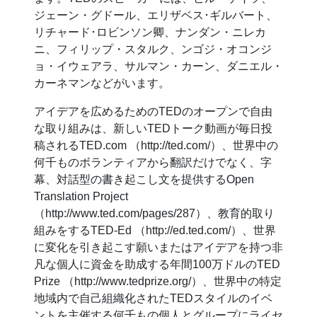
ジェーン・グドール、エリザベス･ギルバート、
リチャード･ロビンソン卿、ナンダン・ニレカ
ニ、フィリップ・スタルク、ンゴジ・オコンジ
ョ・イウェアラ、サルマン・カーン、ダニエル・
カーネマンなどがいます。
アイデアを広めるためのTEDのオープンで自由
な取り組みは、新しいTEDトーク動画が毎日投
稿されるTED.com （http://ted.com/）、世界中の
何千ものボランティアから翻訳だけでなく、字
幕、対話型の書き起こし文を提供するOpen
Translation Project
（http://www.ted.com/pages/287）、教育的取り
組みをするTED-Ed （http://ed.ted.com/）、世界
に変化を引き起こす願いまたはアイデアを持つ非
凡な個人に資金を助成する年間100万ドルのTED
Prize （http://www.tedprize.org/）、世界中の特定
地域内で自己組織化されたTEDスタイルのイベ
ントを主催する何千もの個人とグループにライセ