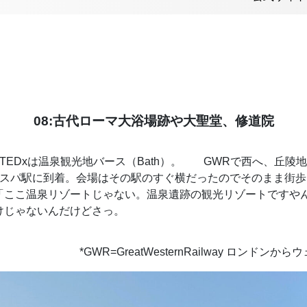
08:古代ローマ大浴場跡や大聖堂、修道院
TEDxは温泉観光地バース（Bath）。 GWRで西へ、丘陵
・スパ駅に到着。会場はその駅のすぐ横だったのでそのまま街
「ここ温泉リゾートじゃない。温泉遺跡の観光リゾートですや
けじゃないんだけどさっ。
*GWR=GreatWesternRailway ロンド