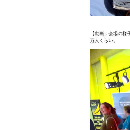
【動画：会場の様子
万人くらい。
動
画
プ
レ
ー
ヤ
ー