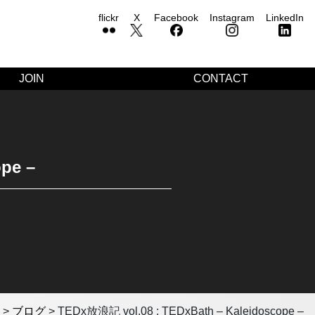
flickr
X
Facebook
Instagram
LinkedIn
JOIN
CONTACT
pe –
>
ブログ
>
TEDx放浪記 vol.08 : TEDxBath – Kaleidoscope –